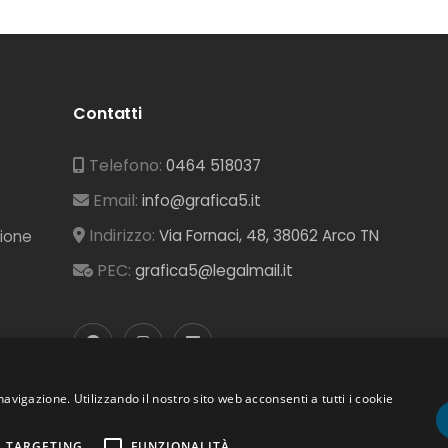
Contatti
Telefono:
0464 518037
Email:
info@grafica5.it
Indirizzo:
Via Fornaci, 48, 38062 Arco TN
zione
PEC:
grafica5@legalmail.it
navigazione. Utilizzando il nostro sito web acconsenti a tutti i cookie
TARGETING
FUNZIONALITÀ