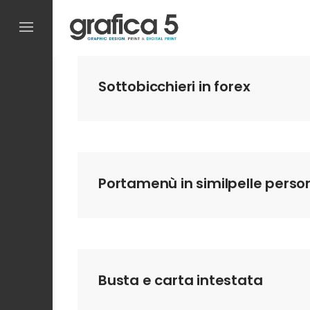
Skip
to
content
Sottobicchieri in forex
Portamenù in similpelle person
Busta e carta intestata