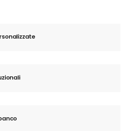
rsonalizzate
uzionali
 banco