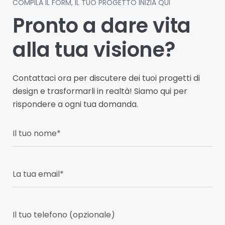
COMPILA IL FORM, IL TUO PROGETTO INIZIA QUI
montaggio e consegna
utilizziamo
piattaforme e attrezzature
, con spedizioni rapide
Pronto a dare vita
in tutto il
professionali
Trentino
per garantire sicurezza,
.
precisione e un fissaggio stabile e duraturo. Il
alla tua visione?
servizio è disponibile in tutto il
Trentino
, in
particolare a
Riva del Garda, Arco, Rovereto
e Trento
.
Contattaci ora per discutere dei tuoi progetti di
design e trasformarli in realtà! Siamo qui per
rispondere a ogni tua domanda.