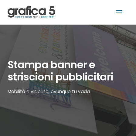
Skip
tro
to
content
Stampa banner e
striscioni pubblicitari
Mobilità e visibilità, ovunque tu vada