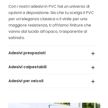
Con i nostri adesivi in PVC hai un universo di
opzioni a disposizione. Sia che tu scelga il PVC
per un’eleganza classica o il vinile per una
maggiore resistenza, ti offriamo finiture che
vanno dal lucido all’opaco, trasparente al
satinato.
Adesivi prespaziati
Adesivi calpestabili
Facili da applicare su diverse superfici, offrono
una soluzione rapida e di grande impatto. Dalle
scritte adesive ai disegni e loghi personalizzati,
Adesivi per veicoli
La nostra gamma di adesivi calpestabili sono
crea un’atmosfera discreta ed elegante con la
rivestiti di una lamina ruvida per garantire una
massima semplicità. Ideale per l’applicazione su
resistenza e durata senza eguali, sia in interni
Porta il tuo marchio in giro con gli adesivi per
vetro.
che in esterni. Perfetti anche per moquette,
veicoli di Grafica 5. Realizzati su vinile, sono
garantiscono una presenza e un impatto