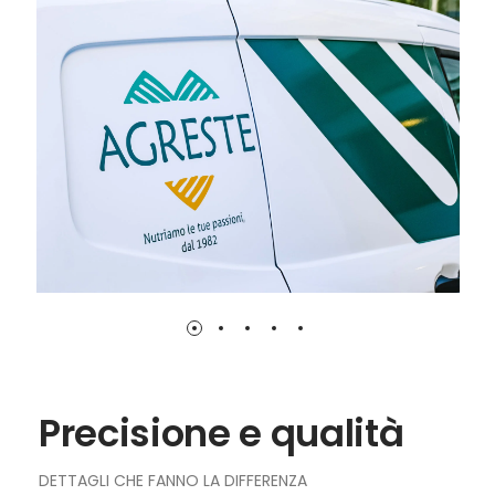
resistenti ai raggi solari e alle intemperie
duraturo.
nonché facilmente lavabili.
Precisione e qualità
DETTAGLI CHE FANNO LA DIFFERENZA