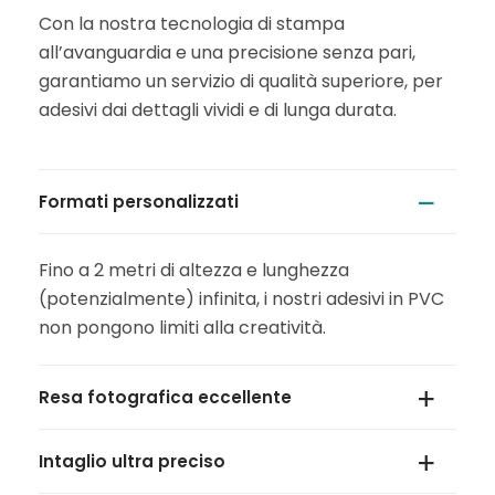
Con la nostra tecnologia di stampa
all’avanguardia e una precisione senza pari,
garantiamo un servizio di qualità superiore, per
adesivi dai dettagli vividi e di lunga durata.
Formati personalizzati
Fino a 2 metri di altezza e lunghezza
(potenzialmente) infinita, i nostri adesivi in PVC
non pongono limiti alla creatività.
Resa fotografica eccellente
Intaglio ultra preciso
La nostra stampa all’avanguardia assicura una
resa fotografica impeccabile, capace di dare