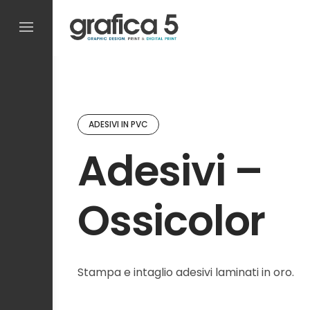
Skip
to
content
ADESIVI IN PVC
Adesivi –
Ossicolor
Stampa e intaglio adesivi laminati in oro.