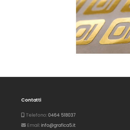
Contatti
Telefono:
0464 518037
Email:
info@grafica5.it