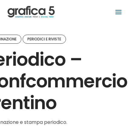
Skip
to
content
INAZIONE
PERIODICI E RIVISTE
eriodico –
onfcommercio
rentino
nazione e stampa periodico.