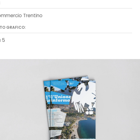
:
mmercio Trentino
TO GRAFICO:
a 5