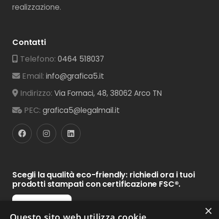
realizzazione.
Contatti
Telefono:
0464 518037
Email:
info@grafica5.it
Indirizzo:
Via Fornaci, 48, 38062 Arco TN
PEC:
grafica5@legalmail.it
Scegli la qualità eco-friendly: richiedi ora i tuoi
prodotti stampati con certificazione FSC®.
×
Questo sito web utilizza cookie