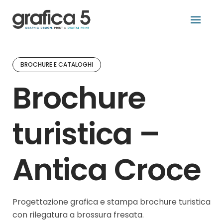
Skip
to
content
BROCHURE E CATALOGHI
Brochure
turistica –
Antica Croce
Progettazione grafica e stampa brochure turistica
con rilegatura a brossura fresata.